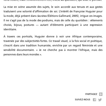
fond neutre, mais l’environnement réel, investi au quotidien, qui situe le portrait.
La mise en scène assumée des sujets, le soin accordé aux tenues et aux gestes
traduisent une volonté d’affirmation de soi. L’intérêt de Françoise Huguier pour
la mode, déjà présent dans
Secrètes
(Éditions Gallimard, 2005), irrigue ces images.
Il ne s’agit pas de la mode des podiums, mais de celle du quotidien : vêtements
choisis, bijoux, postures — autant d’éléments participant à une expression
identitaire.
À travers ces portraits, Huguier donne à voir une Afrique contemporaine,
traversée par des subjectivités fortes. Ce travail visuel, à la fois social et poétique,
s’inscrit dans une tradition humaniste, enrichie par un regard féministe et une
sensibilité documentaire. « Je ne cherche pas à montrer l’Afrique, mais des
personnes dans leurs mondes ».
PARTAGEZ
SUIVEZ-NOUS