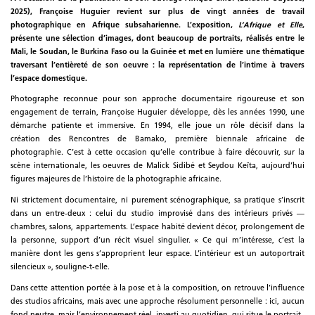
2025), Françoise Huguier revient sur plus de vingt années de travail
photographique en Afrique subsaharienne. L’exposition,
L’Afrique et Elle
,
présente une sélection d’images, dont beaucoup de portraits, réalisés entre le
Mali, le Soudan, le Burkina Faso ou la Guinée et met en lumière une thématique
traversant l’entièreté de son oeuvre : la représentation de l’intime à travers
l’espace domestique.
Photographe reconnue pour son approche documentaire rigoureuse et son
engagement de terrain, Françoise Huguier développe, dès les années 1990, une
démarche patiente et immersive. En 1994, elle joue un rôle décisif dans la
création des Rencontres de Bamako, première biennale africaine de
photographie. C’est à cette occasion qu’elle contribue à faire découvrir, sur la
scène internationale, les oeuvres de Malick Sidibé et Seydou Keïta, aujourd’hui
figures majeures de l’histoire de la photographie africaine.
Ni strictement documentaire, ni purement scénographique, sa pratique s’inscrit
dans un entre-deux : celui du studio improvisé dans des intérieurs privés —
chambres, salons, appartements. L’espace habité devient décor, prolongement de
la personne, support d’un récit visuel singulier. « Ce qui m’intéresse, c’est la
manière dont les gens s’approprient leur espace. L’intérieur est un autoportrait
silencieux », souligne-t-elle.
Dans cette attention portée à la pose et à la composition, on retrouve l’influence
des studios africains, mais avec une approche résolument personnelle : ici, aucun