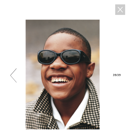
39/39