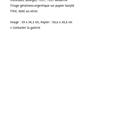
Visiteuses, Bourges, 1957, 1957 Moderne
Tirage gélationo-argentique sur papier baryté
Titré, daté au verso
Image : 39 x 34,3 cm, Papier : 50,6 x 30,6 cm
> Contacter la galerie