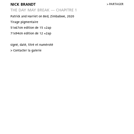
NICK BRANDT
>
PARTAGER
THE DAY MAY BREAK — CHAPITRE 1
Patrick and Harriet on Bed, Zimbabwe, 2020
Tirage pigmentaire
51x67cm edition de 15 +2ap
71x94cm edition de 12 +2ap
signé, daté, titré et numéroté
> Contacter la galerie