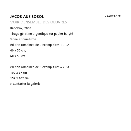
JACOB AUE SOBOL
>
PARTAGER
VOIR L'ENSEMBLE DES OEUVRES
Bangkok, 2008
Tirage gélatino-argentique sur papier baryté
Signé et numéroté
édition combinée de 9 exemplaires + 3 EA
40 x 50 cm,
60 x 50 cm
-----
édition combinée de 3 exemplaires + 2 EA
100 x 67 cm
152 x 102 cm
> Contacter la galerie