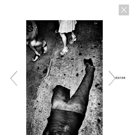
93/144