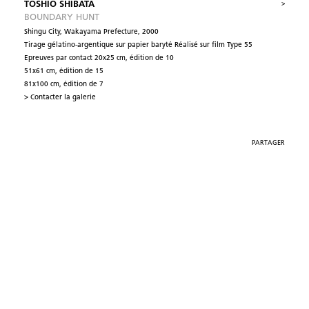
TOSHIO SHIBATA
>
BOUNDARY HUNT
Shingu City, Wakayama Prefecture, 2000
Tirage gélatino-argentique sur papier baryté Réalisé sur film Type 55
Epreuves par contact 20x25 cm, édition de 10
51x61 cm, édition de 15
81x100 cm, édition de 7
> Contacter la galerie
PARTAGER