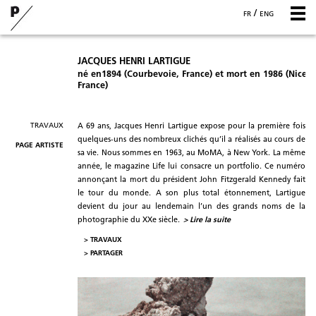
/
FR
ENG
JACQUES HENRI LARTIGUE
né en1894 (Courbevoie, France) et mort en 1986 (Nice,
France)
TRAVAUX
A 69 ans, Jacques Henri Lartigue expose pour la première fois
quelques-uns des nombreux clichés qu’il a réalisés au cours de
PAGE ARTISTE
sa vie. Nous sommes en 1963, au MoMA, à New York. La même
année, le magazine Life lui consacre un portfolio. Ce numéro
annonçant la mort du président John Fitzgerald Kennedy fait
le tour du monde. A son plus total étonnement, Lartigue
devient du jour au lendemain l’un des grands noms de la
photographie du XX
e
siècle.
> Lire la suite
> TRAVAUX
>
PARTAGER