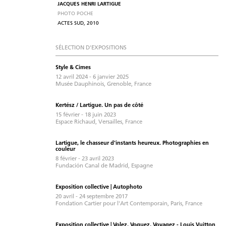
JACQUES HENRI LARTIGUE
PHOTO POCHE
ACTES SUD, 2010
SÉLECTION D'EXPOSITIONS
Style & Cimes
12 avril 2024 - 6 janvier 2025
Musée Dauphinois, Grenoble, France
Kertész / Lartigue. Un pas de côté
15 février - 18 juin 2023
Espace Richaud, Versailles, France
Lartigue, le chasseur d'instants heureux. Photographies en
couleur
8 février - 23 avril 2023
Fundación Canal de Madrid, Espagne
Exposition collective | Autophoto
20 avril - 24 septembre 2017
Fondation Cartier pour l'Art Contemporain, Paris, France
Exposition collective | Volez, Voguez, Voyagez - Louis Vuitton